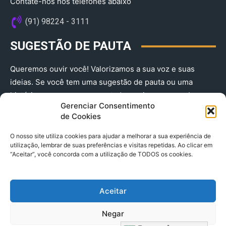
Contate-nos nos telefones abaixo
(91) 98224 - 3111
SUGESTÃO DE PAUTA
Queremos ouvir você! Valorizamos a sua voz e suas
ideias. Se você tem uma sugestão de pauta ou uma
história que merece ser contada, envie-nos agora!
Gerenciar Consentimento
(91) 98224 - 3111
de Cookies
O nosso site utiliza cookies para ajudar a melhorar a sua experiência de
utilização, lembrar de suas preferências e visitas repetidas. Ao clicar em
“Aceitar”, você concorda com a utilização de TODOS os cookies.
Aceitar
© 2025 A Província do Pará CNPJ: 04.901.141/0001-36 End .
Negar
Trav. Quintino Bocaiuva 2301, Ed. Rogério Fernandez – Sala
2701- Cremação – CEP 66045.315