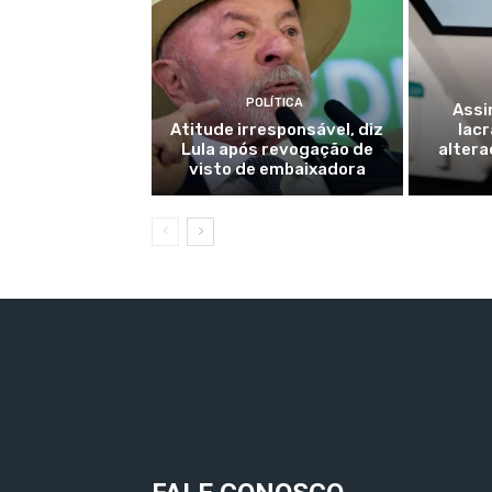
POLÍTICA
Assi
Atitude irresponsável, diz
lac
Lula após revogação de
alter
visto de embaixadora