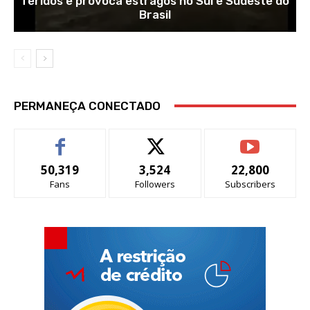
feridos e provoca estragos no Sul e Sudeste do
Brasil
PERMANEÇA CONECTADO
50,319
3,524
22,800
Fans
Followers
Subscribers