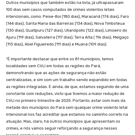
Outros municípios que também estão na lista, já ultrapassaram
100 dias sem casos computados de crimes violentos letais
intencionais, como: Peixe-Boi (180 dias), Maracanã (174 dias), Faro
(144 dias), Santa Maria das Barreiras (134 dias), Nova Timboteua
(130 dias), Quatipuru (127 dias), Ulianópolis (122 dias), Limoeiro do
Ajuru (119 dias), Salvaterra (117 dias), Terra Alta ( 116 dias), Melgaço
(113 dias), Abel Figueiredo (111 dias) e Muaná (109 dias).
“É importante destacar que entre os 81 municípios, temos
localidades sem CVLI em todas as regiões do Pará,
demonstrando que as ações de segurança não estão
centralizadas, e sim com um trabalho sendo expandido em todas
as regiões integradas. E ainda, de que, estamos seguindo de uma
constante com reduções, visto que tivemos a maior redução de
CVLI no primeiro trimestre de 2025. Portanto, estar com mais da
metade dos municípios do Pará sem qualquer crime violento letal
intencional nos faz acreditar que estamos no caminho correto na
atuação. Mas, claro, há outros municípios que apresentam os
crimes, e nós vamos seguir reforçando a segurança nesses