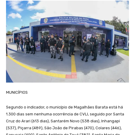
MUNICÍPIOS
Segundo o indicador, o município de Magalhães Barata está há
1.300 dias sem nenhuma ocorrência de CVLI, seguido por Santa
Cruz do Arari (613 dias), Santarém Novo (538 dias), Inhangapi
(537), Piçarra (489), São João de Pirabas (470), Colares (446),
Sapucaia (400), Santo Antônio do Tauá (382), Santa Maria do