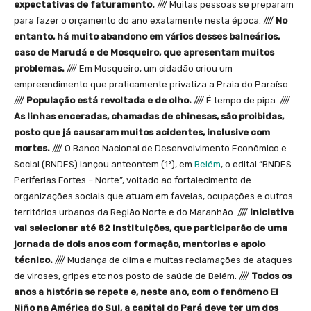
expectativas de faturamento.
//// Muitas pessoas se preparam
para fazer o orçamento do ano exatamente nesta época. ////
No
entanto, há muito abandono em vários desses balneários,
caso de Marudá e de Mosqueiro, que apresentam muitos
problemas.
//// Em Mosqueiro, um cidadão criou um
empreendimento que praticamente privatiza a Praia do Paraíso.
////
População está revoltada e de olho.
//// É tempo de pipa. ////
As linhas enceradas, chamadas de chinesas, são proibidas,
posto que já causaram muitos acidentes, inclusive com
mortes.
//// O Banco Nacional de Desenvolvimento Econômico e
Social (BNDES) lançou anteontem (1º), em
Belém
, o edital “BNDES
Periferias Fortes – Norte”, voltado ao fortalecimento de
organizações sociais que atuam em favelas, ocupações e outros
territórios urbanos da Região Norte e do Maranhão. ////
Iniciativa
vai selecionar até 82 instituições, que participarão de uma
jornada de dois anos com formação, mentorias e apoio
técnico.
//// Mudança de clima e muitas reclamações de ataques
de viroses, gripes etc nos posto de saúde de Belém. ////
Todos os
anos a história se repete e, neste ano, com o fenômeno El
Niño na América do Sul, a capital do Pará deve ter um dos