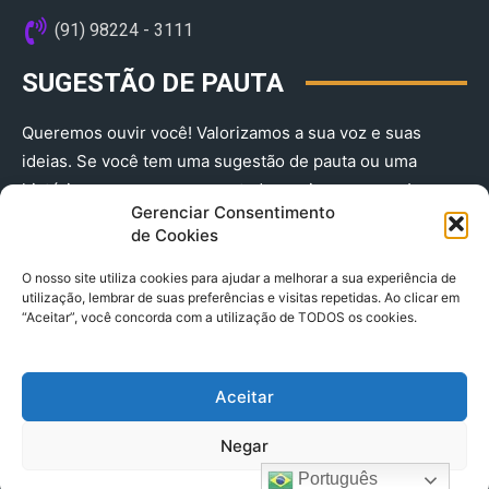
(91) 98224 - 3111
SUGESTÃO DE PAUTA
Queremos ouvir você! Valorizamos a sua voz e suas
ideias. Se você tem uma sugestão de pauta ou uma
história que merece ser contada, envie-nos agora!
Gerenciar Consentimento
(91) 98224 - 3111
de Cookies
O nosso site utiliza cookies para ajudar a melhorar a sua experiência de
utilização, lembrar de suas preferências e visitas repetidas. Ao clicar em
“Aceitar”, você concorda com a utilização de TODOS os cookies.
Aceitar
© 2025 A Província do Pará CNPJ: 04.901.141/0001-36 End .
Negar
Trav. Quintino Bocaiuva 2301, Ed. Rogério Fernandez – Sala
2701- Cremação – CEP 66045.315
Português