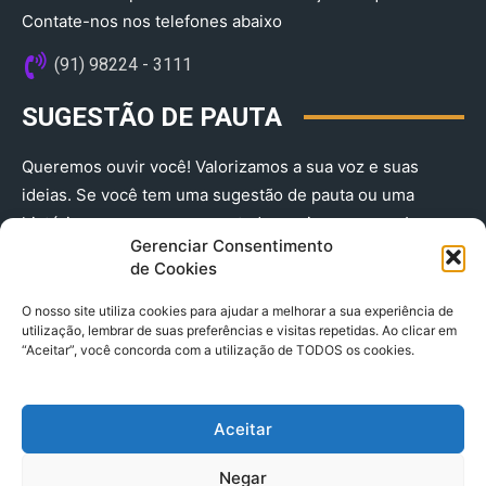
Contate-nos nos telefones abaixo
(91) 98224 - 3111
SUGESTÃO DE PAUTA
Queremos ouvir você! Valorizamos a sua voz e suas
ideias. Se você tem uma sugestão de pauta ou uma
história que merece ser contada, envie-nos agora!
Gerenciar Consentimento
(91) 98224 - 3111
de Cookies
O nosso site utiliza cookies para ajudar a melhorar a sua experiência de
utilização, lembrar de suas preferências e visitas repetidas. Ao clicar em
“Aceitar”, você concorda com a utilização de TODOS os cookies.
Aceitar
© 2025 A Província do Pará CNPJ: 04.901.141/0001-36 End .
Negar
Trav. Quintino Bocaiuva 2301, Ed. Rogério Fernandez – Sala