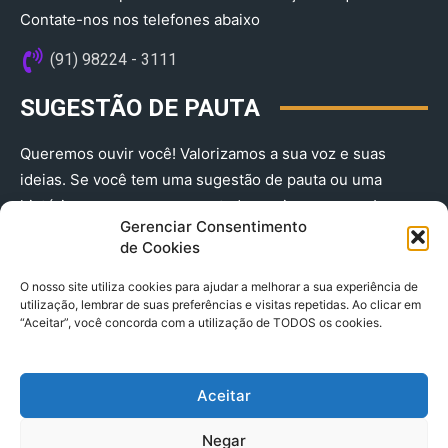
Contate-nos nos telefones abaixo
(91) 98224 - 3111
SUGESTÃO DE PAUTA
Queremos ouvir você! Valorizamos a sua voz e suas
ideias. Se você tem uma sugestão de pauta ou uma
história que merece ser contada, envie-nos agora!
Gerenciar Consentimento
(91) 98224 - 3111
de Cookies
O nosso site utiliza cookies para ajudar a melhorar a sua experiência de
utilização, lembrar de suas preferências e visitas repetidas. Ao clicar em
“Aceitar”, você concorda com a utilização de TODOS os cookies.
Aceitar
© 2025 A Província do Pará CNPJ: 04.901.141/0001-36 End .
Negar
Trav. Quintino Bocaiuva 2301, Ed. Rogério Fernandez – Sala