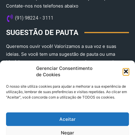
Contate-nos nos telefones abaixo
(91) 98224 - 3111
SUGESTÃO DE PAUTA
Queremos ouvir você! Valorizamos a sua voz e suas
ideias. Se você tem uma sugestão de pauta ou uma
história que merece ser contada, envie-nos agora!
Gerenciar Consentimento
(91) 98224 - 3111
de Cookies
O nosso site utiliza cookies para ajudar a melhorar a sua experiência de
utilização, lembrar de suas preferências e visitas repetidas. Ao clicar em
“Aceitar”, você concorda com a utilização de TODOS os cookies.
Aceitar
© 2025 A Província do Pará CNPJ: 04.901.141/0001-36 End .
Negar
Trav. Quintino Bocaiuva 2301, Ed. Rogério Fernandez – Sala