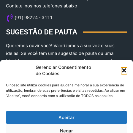
Contate-nos nos telefones abaixo
(91) 98224 - 3111
SUGESTÃO DE PAUTA
Queremos ouvir você! Valorizamos a sua voz e suas
ideias. Se você tem uma sugestão de pauta ou uma
história que merece ser contada, envie-nos agora!
Gerenciar Consentimento
(91) 98224 - 3111
de Cookies
O nosso site utiliza cookies para ajudar a melhorar a sua experiência de
utilização, lembrar de suas preferências e visitas repetidas. Ao clicar em
“Aceitar”, você concorda com a utilização de TODOS os cookies.
Aceitar
© 2025 A Província do Pará CNPJ: 04.901.141/0001-36 End .
Negar
Trav. Quintino Bocaiuva 2301, Ed. Rogério Fernandez – Sala