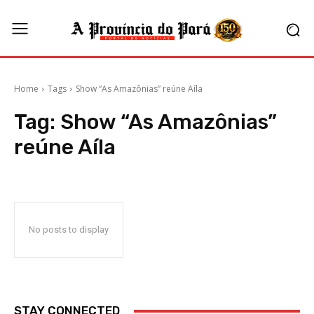
Home
Tags
Show “As Amazônias” reúne Aíla
Tag:
Show “As Amazônias”
reúne Aíla
No posts to display
STAY CONNECTED