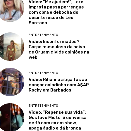
Vídeo: “Me ajudem!”; Lore
Improta passa perrengue
com obra e debocha do
desinteresse de Léo
Santana
ENTRETENIMENTO
Vídeo: Inconformados?
Corpo musculoso da noiva
de Oruam divide opiniões na
web
ENTRETENIMENTO
Vídeo: Rihanna atiça fãs ao
dançar coladinha com A$AP
Rocky em Barbados
ENTRETENIMENTO
Vídeo: “Repense sua vida”;
Gustavo Mioto lê conversa
de fã com ex em show,
apaga áudio e dá bronca