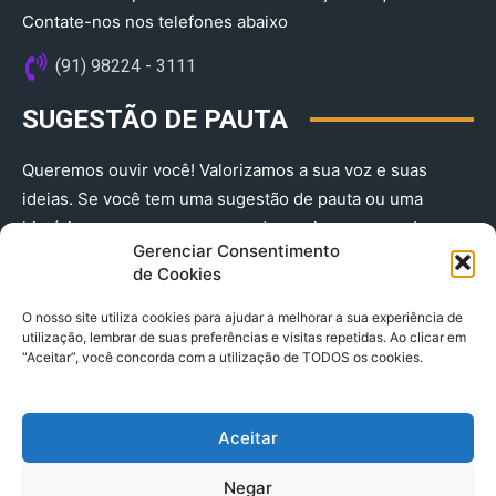
Contate-nos nos telefones abaixo
(91) 98224 - 3111
SUGESTÃO DE PAUTA
Queremos ouvir você! Valorizamos a sua voz e suas
ideias. Se você tem uma sugestão de pauta ou uma
história que merece ser contada, envie-nos agora!
Gerenciar Consentimento
(91) 98224 - 3111
de Cookies
O nosso site utiliza cookies para ajudar a melhorar a sua experiência de
utilização, lembrar de suas preferências e visitas repetidas. Ao clicar em
“Aceitar”, você concorda com a utilização de TODOS os cookies.
Aceitar
© 2025 A Província do Pará CNPJ: 04.901.141/0001-36 End .
Negar
Trav. Quintino Bocaiuva 2301, Ed. Rogério Fernandez – Sala