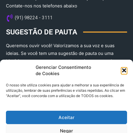
Contate-nos nos telefones abaixo
(91) 98224 - 3111
SUGESTÃO DE PAUTA
Queremos ouvir você! Valorizamos a sua voz e suas
ideias. Se você tem uma sugestão de pauta ou uma
história que merece ser contada, envie-nos agora!
Gerenciar Consentimento
(91) 98224 - 3111
de Cookies
O nosso site utiliza cookies para ajudar a melhorar a sua experiência de
utilização, lembrar de suas preferências e visitas repetidas. Ao clicar em
“Aceitar”, você concorda com a utilização de TODOS os cookies.
Aceitar
© 2025 A Província do Pará CNPJ: 04.901.141/0001-36 End .
Negar
Trav. Quintino Bocaiuva 2301, Ed. Rogério Fernandez – Sala