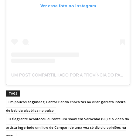
Ver essa foto no Instagram
UM POST COMPARTILHADO POR A PROVÍNCIA DO PARÁ (@APROVINCIADOPARA)
TAGS
Em poucos segundos; Cantor Panda choca fãs ao virar garrafa inteira
de bebida alcoólica no palco
O flagrante aconteceu durante um show em Sorocaba (SP) e o vídeo do
artista ingerindo um litro de Campari de uma vez só dividiu opiniões na
web.