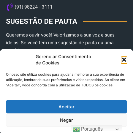
(91) 98224 - 3111
SUGESTÃO DE PAUTA
Queremos ouvir você! Valorizamos a sua voz e suas
ideias. Se você tem uma sugestão de pauta ou uma
história que merece ser contada, envie-nos agora!
Gerenciar Consentimento
(91) 98224 - 3111
de Cookies
O nosso site utiliza cookies para ajudar a melhorar a sua experiência de
utilização, lembrar de suas preferências e visitas repetidas. Ao clicar em
“Aceitar”, você concorda com a utilização de TODOS os cookies.
Aceitar
© 2025 A Província do Pará CNPJ: 04.901.141/0001-36 End .
Negar
Trav. Quintino Bocaiuva 2301, Ed. Rogério Fernandez – Sala
2701- Cremação – CEP 66045.315
Português