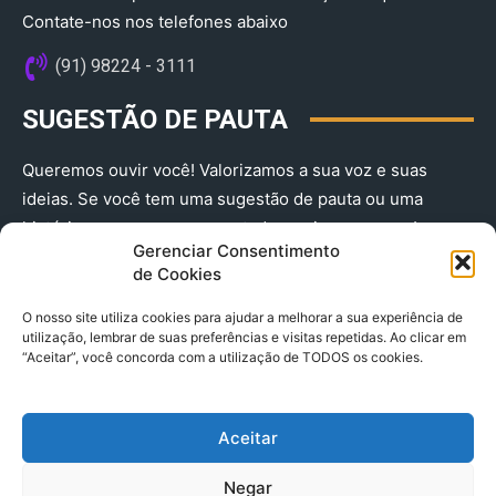
Contate-nos nos telefones abaixo
(91) 98224 - 3111
SUGESTÃO DE PAUTA
Queremos ouvir você! Valorizamos a sua voz e suas
ideias. Se você tem uma sugestão de pauta ou uma
história que merece ser contada, envie-nos agora!
Gerenciar Consentimento
(91) 98224 - 3111
de Cookies
O nosso site utiliza cookies para ajudar a melhorar a sua experiência de
utilização, lembrar de suas preferências e visitas repetidas. Ao clicar em
“Aceitar”, você concorda com a utilização de TODOS os cookies.
Aceitar
© 2025 A Província do Pará CNPJ: 04.901.141/0001-36 End .
Negar
Trav. Quintino Bocaiuva 2301, Ed. Rogério Fernandez – Sala