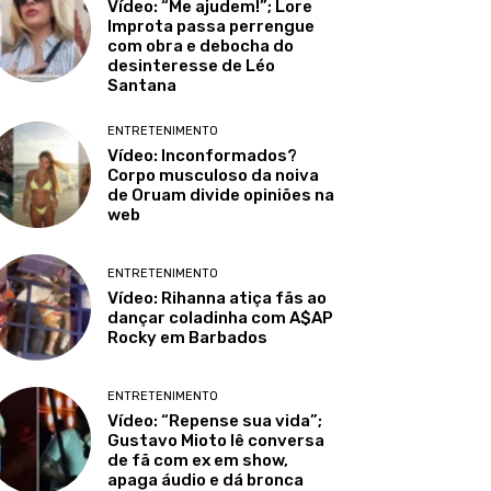
Vídeo: “Me ajudem!”; Lore
Improta passa perrengue
com obra e debocha do
desinteresse de Léo
Santana
ENTRETENIMENTO
Vídeo: Inconformados?
Corpo musculoso da noiva
de Oruam divide opiniões na
web
ENTRETENIMENTO
Vídeo: Rihanna atiça fãs ao
dançar coladinha com A$AP
Rocky em Barbados
ENTRETENIMENTO
Vídeo: “Repense sua vida”;
Gustavo Mioto lê conversa
de fã com ex em show,
apaga áudio e dá bronca