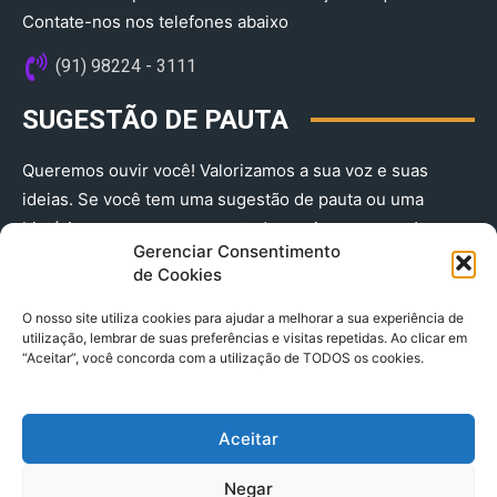
Contate-nos nos telefones abaixo
(91) 98224 - 3111
SUGESTÃO DE PAUTA
Queremos ouvir você! Valorizamos a sua voz e suas
ideias. Se você tem uma sugestão de pauta ou uma
história que merece ser contada, envie-nos agora!
Gerenciar Consentimento
(91) 98224 - 3111
de Cookies
O nosso site utiliza cookies para ajudar a melhorar a sua experiência de
utilização, lembrar de suas preferências e visitas repetidas. Ao clicar em
“Aceitar”, você concorda com a utilização de TODOS os cookies.
Aceitar
© 2025 A Província do Pará CNPJ: 04.901.141/0001-36 End .
Negar
Trav. Quintino Bocaiuva 2301, Ed. Rogério Fernandez – Sala