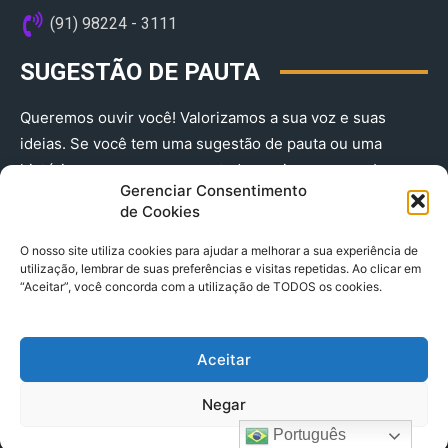
(91) 98224 - 3111
SUGESTÃO DE PAUTA
Queremos ouvir você! Valorizamos a sua voz e suas
ideias. Se você tem uma sugestão de pauta ou uma
história que merece ser contada, envie-nos agora!
Gerenciar Consentimento
(91) 98224 - 3111
de Cookies
O nosso site utiliza cookies para ajudar a melhorar a sua experiência de
utilização, lembrar de suas preferências e visitas repetidas. Ao clicar em
“Aceitar”, você concorda com a utilização de TODOS os cookies.
Aceitar
© 2025 A Província do Pará CNPJ: 04.901.141/0001-36 End .
Negar
Trav. Quintino Bocaiuva 2301, Ed. Rogério Fernandez – Sala
2701- Cremação – CEP 66045.315
Português