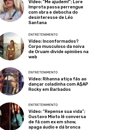
Vídeo: “Me ajudem!”; Lore
Improta passa perrengue
com obra e debocha do
desinteresse de Léo
Santana
ENTRETENIMENTO
Vídeo: Inconformados?
Corpo musculoso da noiva
de Oruam divide opiniões na
web
ENTRETENIMENTO
Vídeo: Rihanna atiça fãs ao
dançar coladinha com A$AP
Rocky em Barbados
ENTRETENIMENTO
Vídeo: “Repense sua vida”;
Gustavo Mioto lê conversa
de fã com ex em show,
apaga áudio e dá bronca