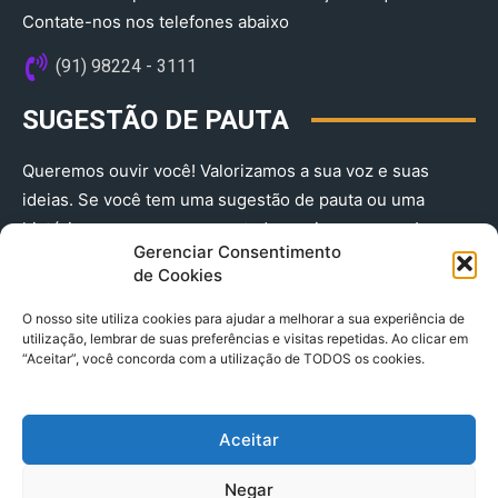
Contate-nos nos telefones abaixo
(91) 98224 - 3111
SUGESTÃO DE PAUTA
Queremos ouvir você! Valorizamos a sua voz e suas
ideias. Se você tem uma sugestão de pauta ou uma
história que merece ser contada, envie-nos agora!
Gerenciar Consentimento
(91) 98224 - 3111
de Cookies
O nosso site utiliza cookies para ajudar a melhorar a sua experiência de
utilização, lembrar de suas preferências e visitas repetidas. Ao clicar em
“Aceitar”, você concorda com a utilização de TODOS os cookies.
Aceitar
© 2025 A Província do Pará CNPJ: 04.901.141/0001-36 End .
Negar
Trav. Quintino Bocaiuva 2301, Ed. Rogério Fernandez – Sala