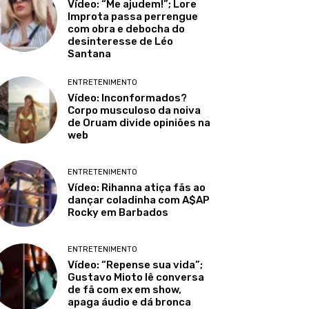
Vídeo: “Me ajudem!”; Lore
Improta passa perrengue
com obra e debocha do
desinteresse de Léo
Santana
ENTRETENIMENTO
Vídeo: Inconformados?
Corpo musculoso da noiva
de Oruam divide opiniões na
web
ENTRETENIMENTO
Vídeo: Rihanna atiça fãs ao
dançar coladinha com A$AP
Rocky em Barbados
ENTRETENIMENTO
Vídeo: “Repense sua vida”;
Gustavo Mioto lê conversa
de fã com ex em show,
apaga áudio e dá bronca