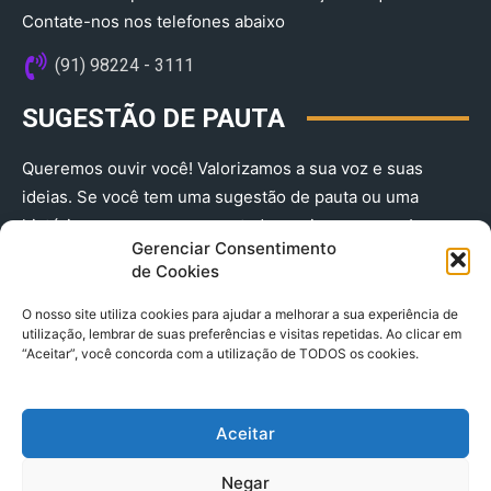
Contate-nos nos telefones abaixo
(91) 98224 - 3111
SUGESTÃO DE PAUTA
Queremos ouvir você! Valorizamos a sua voz e suas
ideias. Se você tem uma sugestão de pauta ou uma
história que merece ser contada, envie-nos agora!
Gerenciar Consentimento
(91) 98224 - 3111
de Cookies
O nosso site utiliza cookies para ajudar a melhorar a sua experiência de
utilização, lembrar de suas preferências e visitas repetidas. Ao clicar em
“Aceitar”, você concorda com a utilização de TODOS os cookies.
Aceitar
© 2025 A Província do Pará CNPJ: 04.901.141/0001-36 End .
Negar
Trav. Quintino Bocaiuva 2301, Ed. Rogério Fernandez – Sala