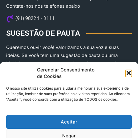
Contate-nos nos telefones abaixo
(91) 98224 - 3111
SUGESTÃO DE PAUTA
Queremos ouvir você! Valorizamos a sua voz e suas
ideias. Se você tem uma sugestão de pauta ou uma
história que merece ser contada, envie-nos agora!
Gerenciar Consentimento
(91) 98224 - 3111
de Cookies
O nosso site utiliza cookies para ajudar a melhorar a sua experiência de
utilização, lembrar de suas preferências e visitas repetidas. Ao clicar em
“Aceitar”, você concorda com a utilização de TODOS os cookies.
Aceitar
© 2025 A Província do Pará CNPJ: 04.901.141/0001-36 End .
Negar
Trav. Quintino Bocaiuva 2301, Ed. Rogério Fernandez – Sala