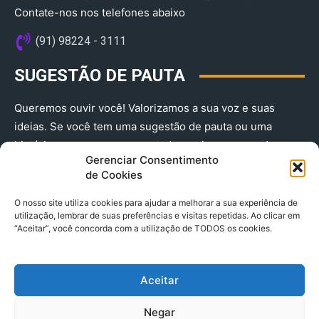
Contate-nos nos telefones abaixo
(91) 98224 - 3111
SUGESTÃO DE PAUTA
Queremos ouvir você! Valorizamos a sua voz e suas
ideias. Se você tem uma sugestão de pauta ou uma
história que merece ser contada, envie-nos agora!
Gerenciar Consentimento
(91) 98224 - 3111
de Cookies
O nosso site utiliza cookies para ajudar a melhorar a sua experiência de
utilização, lembrar de suas preferências e visitas repetidas. Ao clicar em
“Aceitar”, você concorda com a utilização de TODOS os cookies.
Aceitar
© 2025 A Província do Pará CNPJ: 04.901.141/0001-36 End .
Negar
Trav. Quintino Bocaiuva 2301, Ed. Rogério Fernandez – Sala