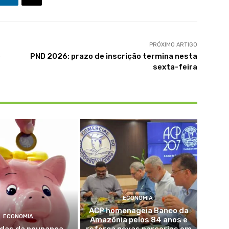
PRÓXIMO ARTIGO
o
PND 2026: prazo de inscrição termina nesta
sexta-feira
ECONOMIA
ACP homenageia Banco da
ECONOMIA
Amazônia pelos 84 anos e
adas da poupança
reforça novas parcerias em