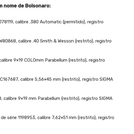
em nome de Bolsonaro:
78119, calibre .380 Automatic (permitido), registro
W80868, calibre .40 Smith & Wesson (restrito), registro
alibre 9×19 COLOmm Parabellum (restrito), registro
6C167687, calibre 5,56×45 mm (restrito), registro SIGMA
, calibre 9×19 mm Parabellum (restrito), registro SIGMA
de série 1198953, calibre 7,62×51 mm (restrito), registro