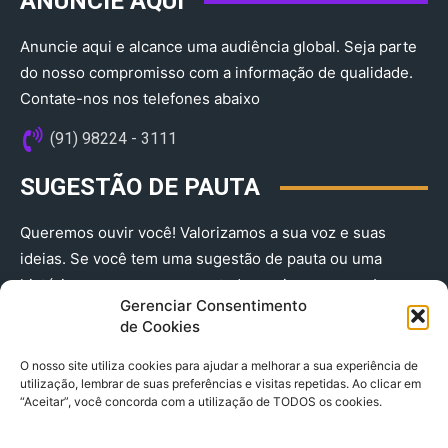
ANUNCIE AQUI
Anuncie aqui e alcance uma audiência global. Seja parte
do nosso compromisso com a informação de qualidade.
Contate-nos nos telefones abaixo
(91) 98224 - 3111
SUGESTÃO DE PAUTA
Queremos ouvir você! Valorizamos a sua voz e suas
ideias. Se você tem uma sugestão de pauta ou uma
história que merece ser contada, envie-nos agora!
Gerenciar Consentimento
(91) 98224 - 3111
de Cookies
O nosso site utiliza cookies para ajudar a melhorar a sua experiência de
utilização, lembrar de suas preferências e visitas repetidas. Ao clicar em
“Aceitar”, você concorda com a utilização de TODOS os cookies.