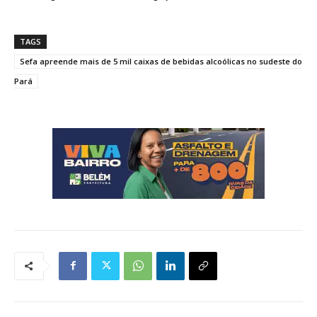
TAGS
Sefa apreende mais de 5 mil caixas de bebidas alcoólicas no sudeste do
Pará