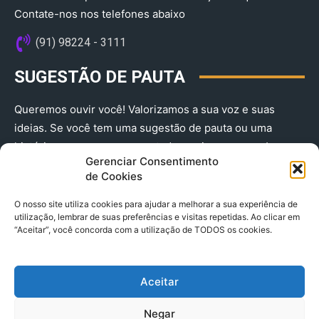
Contate-nos nos telefones abaixo
(91) 98224 - 3111
SUGESTÃO DE PAUTA
Queremos ouvir você! Valorizamos a sua voz e suas
ideias. Se você tem uma sugestão de pauta ou uma
história que merece ser contada, envie-nos agora!
Gerenciar Consentimento
(91) 98224 - 3111
de Cookies
O nosso site utiliza cookies para ajudar a melhorar a sua experiência de
utilização, lembrar de suas preferências e visitas repetidas. Ao clicar em
“Aceitar”, você concorda com a utilização de TODOS os cookies.
Aceitar
© 2025 A Província do Pará CNPJ: 04.901.141/0001-36 End .
Negar
Trav. Quintino Bocaiuva 2301, Ed. Rogério Fernandez – Sala