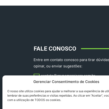
FALE CONOSCO
Entre em contato conosco para tirar dúvidas
opinar, ou enviar sugestões:
contato@grupomarajoara.com.br
Gerenciar Consentimento de Cookies
aprovinciadoparacomercial@gmail.com​
O nosso site utiliza cookies para ajudar a melhorar a sua experiência de uti
lembrar de suas preferências e visitas repetidas. Ao clicar em “Aceitar”, v
com a utilização de TODOS os cookies.