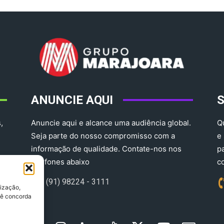
ANUNCIE AQUI
,
Anuncie aqui e alcance uma audiência global.
Q
Seja parte do nosso compromisso com a
e
informação de qualidade. Contate-nos nos
p
telefones abaixo
c
(91) 98224 - 3111
lização,
ocê concorda