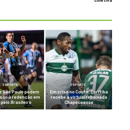
coletiva
ESPORTE
ESPORTE
e São Paulo podem
Em crise no Couto, Coritiba
nsão à redenção em
recebe a virtual rebaixada
 pelo Brasileiro
Chapecoense