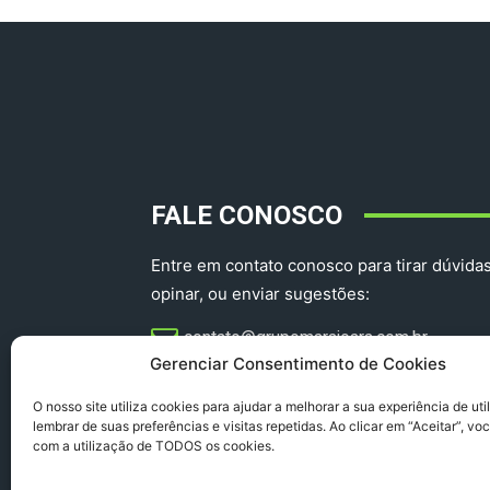
FALE CONOSCO
Entre em contato conosco para tirar dúvidas
opinar, ou enviar sugestões:
contato@grupomarajoara.com.br
Gerenciar Consentimento de Cookies
aprovinciadoparacomercial@gmail.com​
O nosso site utiliza cookies para ajudar a melhorar a sua experiência de uti
lembrar de suas preferências e visitas repetidas. Ao clicar em “Aceitar”, v
com a utilização de TODOS os cookies.