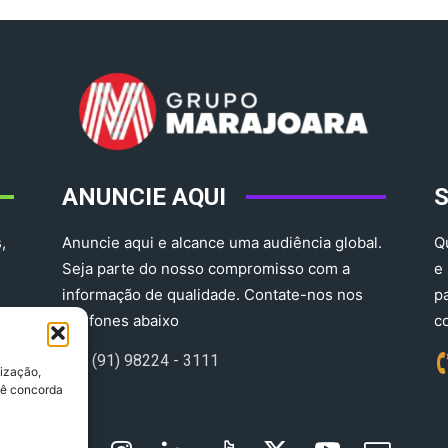
ANUNCIE AQUI
,
Anuncie aqui e alcance uma audiência global.
Q
Seja parte do nosso compromisso com a
e
informação de qualidade. Contate-nos nos
p
telefones abaixo
c
(91) 98224 - 3111
lização,
ocê concorda