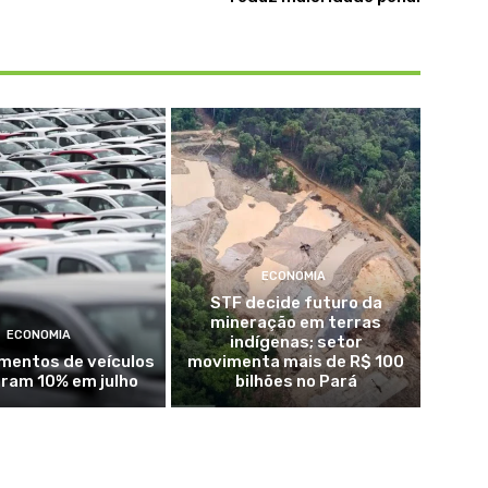
ECONOMIA
STF decide futuro da
mineração em terras
ECONOMIA
indígenas; setor
mentos de veículos
movimenta mais de R$ 100
ram 10% em julho
bilhões no Pará