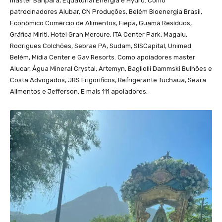
master Banpará, Equatorial Energia e Hydro. Como
patrocinadores Alubar, CN Produções, Belém Bioenergia Brasil,
Econômico Comércio de Alimentos, Fiepa, Guamá Resíduos,
Gráfica Miriti, Hotel Gran Mercure, ITA Center Park, Magalu,
Rodrigues Colchões, Sebrae PA, Sudam, SISCapital, Unimed
Belém, Mídia Center e Gav Resorts. Como apoiadores master
Alucar, Água Mineral Crystal, Artemyn, Bagliolli Dammski Bulhões e
Costa Advogados, JBS Frigoríficos, Refrigerante Tuchaua, Seara
Alimentos e Jefferson. E mais 111 apoiadores.