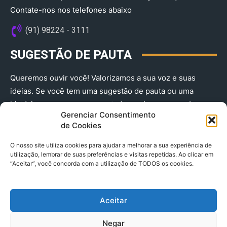
Contate-nos nos telefones abaixo
(91) 98224 - 3111
SUGESTÃO DE PAUTA
Queremos ouvir você! Valorizamos a sua voz e suas
ideias. Se você tem uma sugestão de pauta ou uma
história que merece ser contada, envie-nos agora!
Gerenciar Consentimento
(91) 98224 - 3111
de Cookies
O nosso site utiliza cookies para ajudar a melhorar a sua experiência de
utilização, lembrar de suas preferências e visitas repetidas. Ao clicar em
“Aceitar”, você concorda com a utilização de TODOS os cookies.
Aceitar
© 2025 A Província do Pará CNPJ: 04.901.141/0001-36 End .
Negar
Trav. Quintino Bocaiuva 2301, Ed. Rogério Fernandez – Sala