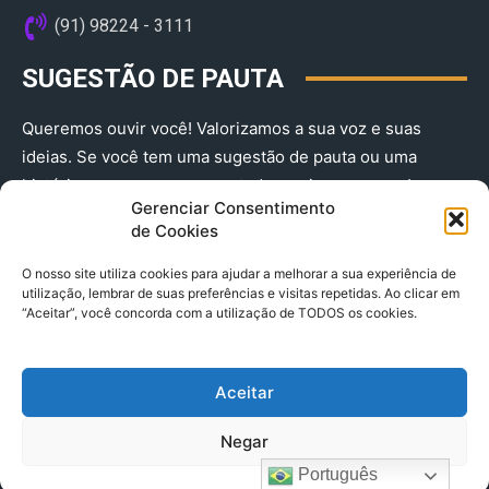
(91) 98224 - 3111
SUGESTÃO DE PAUTA
Queremos ouvir você! Valorizamos a sua voz e suas
ideias. Se você tem uma sugestão de pauta ou uma
história que merece ser contada, envie-nos agora!
Gerenciar Consentimento
(91) 98224 - 3111
de Cookies
O nosso site utiliza cookies para ajudar a melhorar a sua experiência de
utilização, lembrar de suas preferências e visitas repetidas. Ao clicar em
“Aceitar”, você concorda com a utilização de TODOS os cookies.
Aceitar
© 2025 A Província do Pará CNPJ: 04.901.141/0001-36 End .
Negar
Trav. Quintino Bocaiuva 2301, Ed. Rogério Fernandez – Sala
2701- Cremação – CEP 66045.315
Português