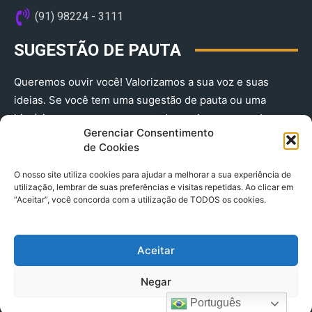
(91) 98224 - 3111
SUGESTÃO DE PAUTA
Queremos ouvir você! Valorizamos a sua voz e suas
ideias. Se você tem uma sugestão de pauta ou uma
história que merece ser contada, envie-nos agora!
Gerenciar Consentimento
(91) 98224 - 3111
de Cookies
O nosso site utiliza cookies para ajudar a melhorar a sua experiência de
utilização, lembrar de suas preferências e visitas repetidas. Ao clicar em
“Aceitar”, você concorda com a utilização de TODOS os cookies.
Aceitar
© 2025 A Província do Pará CNPJ: 04.901.141/0001-36 End .
Negar
Trav. Quintino Bocaiuva 2301, Ed. Rogério Fernandez – Sala
2701- Cremação – CEP 66045.315
Português