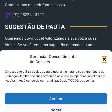
Contate-nos nos telefones abaixo
(91) 98224 - 3111
SUGESTÃO DE PAUTA
Queremos ouvir você! Valorizamos a sua voz e suas
ideias. Se você tem uma sugestão de pauta ou uma
história que merece ser contada, envie-nos agora!
Gerenciar Consentimento
(91) 98224 - 3111
de Cookies
O nosso site utiliza cookies para ajudar a melhorar a sua experiência de
utilização, lembrar de suas preferências e visitas repetidas. Ao clicar em
“Aceitar”, você concorda com a utilização de TODOS os cookies.
Aceitar
© 2025 A Província do Pará CNPJ: 04.901.141/0001-36 End .
Negar
Trav. Quintino Bocaiuva 2301, Ed. Rogério Fernandez – Sala