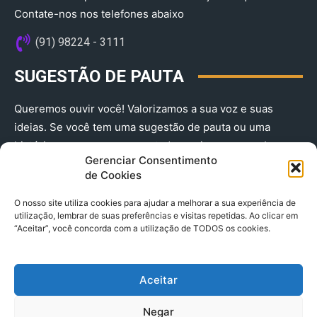
Contate-nos nos telefones abaixo
(91) 98224 - 3111
SUGESTÃO DE PAUTA
Queremos ouvir você! Valorizamos a sua voz e suas
ideias. Se você tem uma sugestão de pauta ou uma
história que merece ser contada, envie-nos agora!
Gerenciar Consentimento
(91) 98224 - 3111
de Cookies
O nosso site utiliza cookies para ajudar a melhorar a sua experiência de
utilização, lembrar de suas preferências e visitas repetidas. Ao clicar em
“Aceitar”, você concorda com a utilização de TODOS os cookies.
Aceitar
© 2025 A Província do Pará CNPJ: 04.901.141/0001-36 End .
Negar
Trav. Quintino Bocaiuva 2301, Ed. Rogério Fernandez – Sala