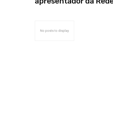
apresentador da Red
No posts to display