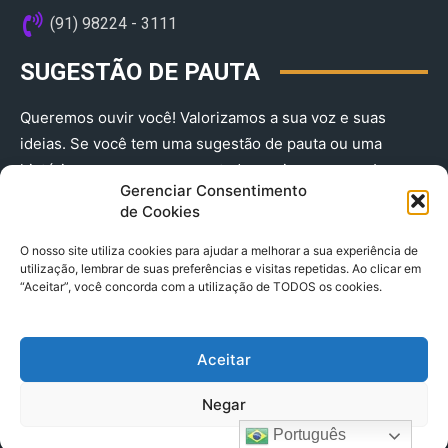
(91) 98224 - 3111
SUGESTÃO DE PAUTA
Queremos ouvir você! Valorizamos a sua voz e suas
ideias. Se você tem uma sugestão de pauta ou uma
história que merece ser contada, envie-nos agora!
Gerenciar Consentimento
(91) 98224 - 3111
de Cookies
O nosso site utiliza cookies para ajudar a melhorar a sua experiência de
utilização, lembrar de suas preferências e visitas repetidas. Ao clicar em
“Aceitar”, você concorda com a utilização de TODOS os cookies.
Aceitar
© 2025 A Província do Pará CNPJ: 04.901.141/0001-36 End .
Negar
Trav. Quintino Bocaiuva 2301, Ed. Rogério Fernandez – Sala
2701- Cremação – CEP 66045.315
Português