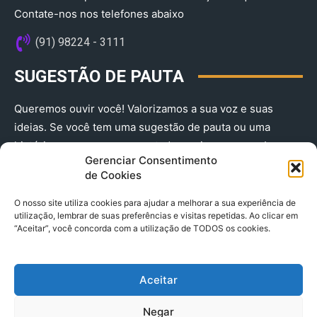
Contate-nos nos telefones abaixo
(91) 98224 - 3111
SUGESTÃO DE PAUTA
Queremos ouvir você! Valorizamos a sua voz e suas
ideias. Se você tem uma sugestão de pauta ou uma
história que merece ser contada, envie-nos agora!
Gerenciar Consentimento
(91) 98224 - 3111
de Cookies
O nosso site utiliza cookies para ajudar a melhorar a sua experiência de
utilização, lembrar de suas preferências e visitas repetidas. Ao clicar em
“Aceitar”, você concorda com a utilização de TODOS os cookies.
Aceitar
© 2025 A Província do Pará CNPJ: 04.901.141/0001-36 End .
Negar
Trav. Quintino Bocaiuva 2301, Ed. Rogério Fernandez – Sala