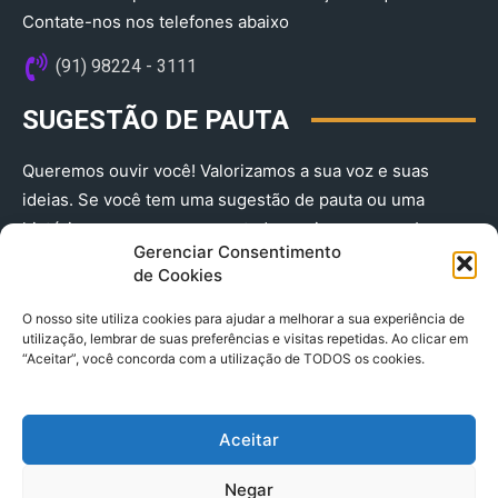
Contate-nos nos telefones abaixo
(91) 98224 - 3111
SUGESTÃO DE PAUTA
Queremos ouvir você! Valorizamos a sua voz e suas
ideias. Se você tem uma sugestão de pauta ou uma
história que merece ser contada, envie-nos agora!
Gerenciar Consentimento
(91) 98224 - 3111
de Cookies
O nosso site utiliza cookies para ajudar a melhorar a sua experiência de
utilização, lembrar de suas preferências e visitas repetidas. Ao clicar em
“Aceitar”, você concorda com a utilização de TODOS os cookies.
Aceitar
© 2025 A Província do Pará CNPJ: 04.901.141/0001-36 End .
Negar
Trav. Quintino Bocaiuva 2301, Ed. Rogério Fernandez – Sala