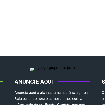
ANUNCIE AQUI
,
Anuncie aqui e alcance uma audiência global.
Q
Seja parte do nosso compromisso com a
e
informação de qualidade. Contate-nos nos
p