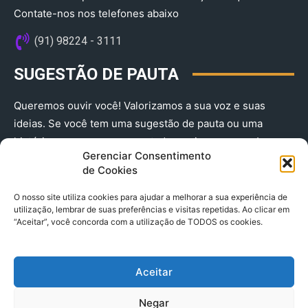
Contate-nos nos telefones abaixo
(91) 98224 - 3111
SUGESTÃO DE PAUTA
Queremos ouvir você! Valorizamos a sua voz e suas
ideias. Se você tem uma sugestão de pauta ou uma
história que merece ser contada, envie-nos agora!
Gerenciar Consentimento
(91) 98224 - 3111
de Cookies
O nosso site utiliza cookies para ajudar a melhorar a sua experiência de
utilização, lembrar de suas preferências e visitas repetidas. Ao clicar em
“Aceitar”, você concorda com a utilização de TODOS os cookies.
Aceitar
© 2025 A Província do Pará CNPJ: 04.901.141/0001-36 End .
Negar
Trav. Quintino Bocaiuva 2301, Ed. Rogério Fernandez – Sala