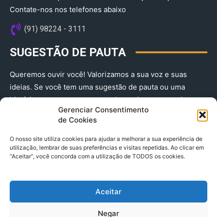
Contate-nos nos telefones abaixo
(91) 98224 - 3111
SUGESTÃO DE PAUTA
Queremos ouvir você! Valorizamos a sua voz e suas
ideias. Se você tem uma sugestão de pauta ou uma
história que merece ser contada, envie-nos agora!
Gerenciar Consentimento
(91) 98224 - 3111
de Cookies
O nosso site utiliza cookies para ajudar a melhorar a sua experiência de
utilização, lembrar de suas preferências e visitas repetidas. Ao clicar em
“Aceitar”, você concorda com a utilização de TODOS os cookies.
Aceitar
© 2025 A Província do Pará CNPJ: 04.901.141/0001-36 End .
Negar
Trav. Quintino Bocaiuva 2301, Ed. Rogério Fernandez – Sala