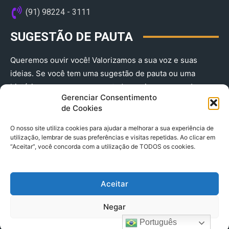
(91) 98224 - 3111
SUGESTÃO DE PAUTA
Queremos ouvir você! Valorizamos a sua voz e suas
ideias. Se você tem uma sugestão de pauta ou uma
história que merece ser contada, envie-nos agora!
Gerenciar Consentimento
(91) 98224 - 3111
de Cookies
O nosso site utiliza cookies para ajudar a melhorar a sua experiência de
utilização, lembrar de suas preferências e visitas repetidas. Ao clicar em
“Aceitar”, você concorda com a utilização de TODOS os cookies.
Aceitar
© 2025 A Província do Pará CNPJ: 04.901.141/0001-36 End .
Negar
Trav. Quintino Bocaiuva 2301, Ed. Rogério Fernandez – Sala
2701- Cremação – CEP 66045.315
Português