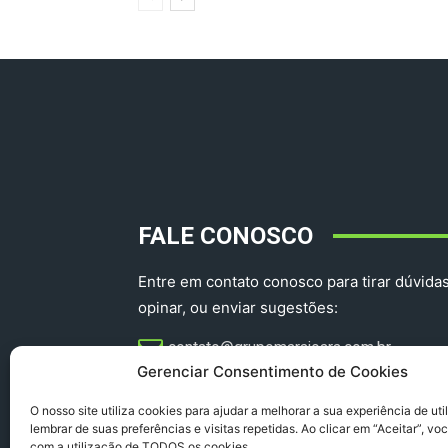
FALE CONOSCO
Entre em contato conosco para tirar dúvidas
opinar, ou enviar sugestões:
contato@grupomarajoara.com.br
Gerenciar Consentimento de Cookies
aprovinciadoparacomercial@gmail.com​
O nosso site utiliza cookies para ajudar a melhorar a sua experiência de uti
lembrar de suas preferências e visitas repetidas. Ao clicar em “Aceitar”, v
com a utilização de TODOS os cookies.