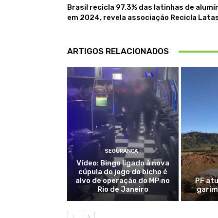
Brasil recicla 97,3% das latinhas de alumí
em 2024, revela associação Recicla Lata
ARTIGOS RELACIONADOS
SEGURANÇA
Vídeo: Bingo ligado à nova
cúpula do jogo do bicho é
alvo de operação do MP no
PF at
Rio de Janeiro
garim