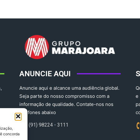
ANUNCIE AQUI
,
Anuncie aqui e alcance uma audiência global.
Q
Seja parte do nosso compromisso com a
e
informação de qualidade. Contate-nos nos
p
telefones abaixo
c
(91) 98224 - 3111
lização,
ocê concorda