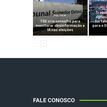
Trabal
POLÍTICA
agricu
TSE cria conselho para
fortal
monitorar desinformação e
para o 
IA nas eleições
FALE CONOSCO