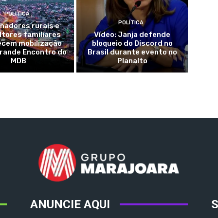
POLÍTICA
POLÍTICA
hadores rurais e
ltores familiares
Vídeo: Janja defende
ecem mobilização
bloqueio do Discord no
Grande Encontro do
Brasil durante evento no
MDB
Planalto
ANUNCIE AQUI