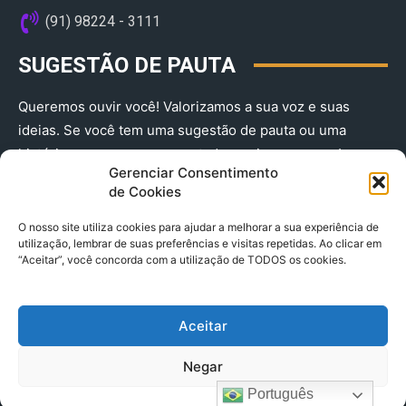
(91) 98224 - 3111
SUGESTÃO DE PAUTA
Queremos ouvir você! Valorizamos a sua voz e suas
ideias. Se você tem uma sugestão de pauta ou uma
história que merece ser contada, envie-nos agora!
Gerenciar Consentimento
(91) 98224 - 3111
de Cookies
O nosso site utiliza cookies para ajudar a melhorar a sua experiência de
utilização, lembrar de suas preferências e visitas repetidas. Ao clicar em
“Aceitar”, você concorda com a utilização de TODOS os cookies.
Aceitar
© 2025 A Província do Pará CNPJ: 04.901.141/0001-36 End .
Negar
Trav. Quintino Bocaiuva 2301, Ed. Rogério Fernandez – Sala
2701- Cremação – CEP 66045.315
Português