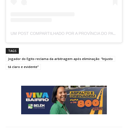
UM POST COMPARTILHADO POR A PROVÍNCIA DO PARÁ (@APROVINCIADOPARA)
TAGS
Jogador do Egito reclama da arbitragem após eliminação: “Injusto
tá claro e evidente”