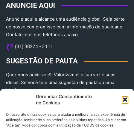
ANUNCIE AQUI
Anuncie aqui e alcance uma audiência global. Seja parte
do nosso compromisso com a informação de qualidade.
Contate-nos nos telefones abaixo
(91) 98224 - 3111
SUGESTÃO DE PAUTA
Queremos ouvir você! Valorizamos a sua voz e suas
ideias. Se você tem uma sugestão de pauta ou uma
história que merece ser contada, envie-nos agora!
Gerenciar Consentimento
(91) 98224 - 3111
de Cookies
O nosso site utiliza cookies para ajudar a melhorar a sua experiência de
utilização, lembrar de suas preferências e visitas repetidas. Ao clicar em
“Aceitar”, você concorda com a utilização de TODOS os cookies.