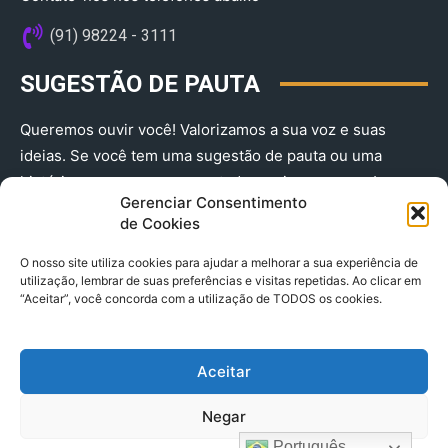
(91) 98224 - 3111
SUGESTÃO DE PAUTA
Queremos ouvir você! Valorizamos a sua voz e suas
ideias. Se você tem uma sugestão de pauta ou uma
história que merece ser contada, envie-nos agora!
Gerenciar Consentimento
(91) 98224 - 3111
de Cookies
O nosso site utiliza cookies para ajudar a melhorar a sua experiência de
utilização, lembrar de suas preferências e visitas repetidas. Ao clicar em
“Aceitar”, você concorda com a utilização de TODOS os cookies.
Aceitar
© 2025 A Província do Pará CNPJ: 04.901.141/0001-36 End .
Negar
Trav. Quintino Bocaiuva 2301, Ed. Rogério Fernandez – Sala
2701- Cremação – CEP 66045.315
Português