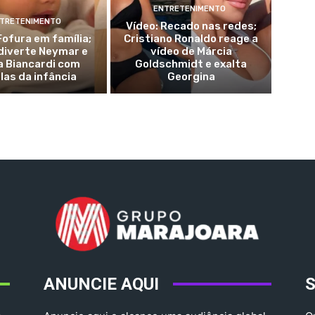
ENTRETENIMENTO
TRETENIMENTO
Vídeo: Recado nas redes;
Fofura em família;
Cristiano Ronaldo reage a
diverte Neymar e
vídeo de Márcia
a Biancardi com
Goldschmidt e exalta
las da infância
Georgina
ANUNCIE AQUI